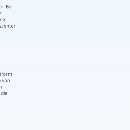
n. Bei
h
ung
zcenter
otform
n von
m
 die