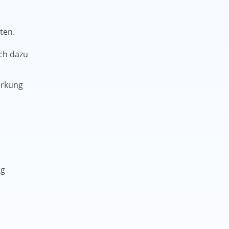
ten.
ch dazu
irkung
ng