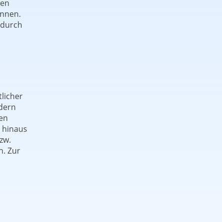
ten
önnen.
 durch
licher
edern
en
r hinaus
zw.
n. Zur