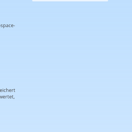
bspace-
eichert
wertet,