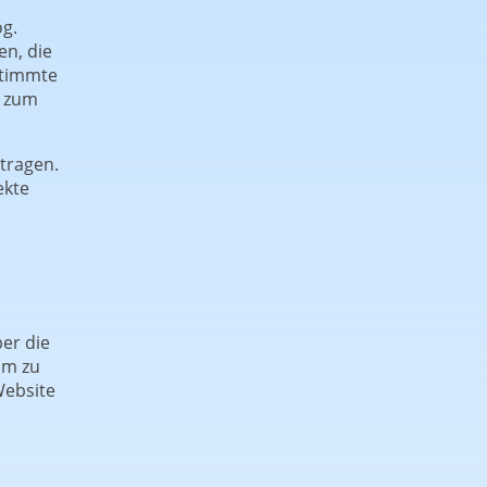
g.
en, die
stimmte
g zum
tragen.
ekte
er die
um zu
Website