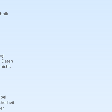
chnik
ung
n Daten
nicht.
rbei
cherheit
der